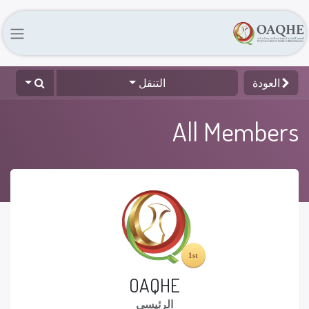
العودة
التنقل
All Members
OAQHE
الرئيسي